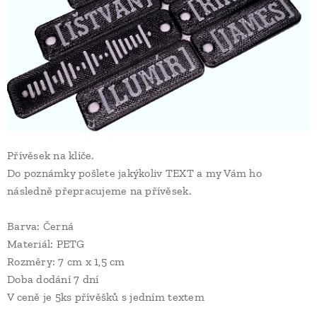
Přívěsek na klíče.
Do poznámky pošlete jakýkoliv TEXT a my Vám ho
následně přepracujeme na přívěsek.
Barva: Černá
Materiál: PETG
Rozměry: 7 cm x 1,5 cm
Doba dodání 7 dní
V ceně je 5ks přívěšků s jedním textem