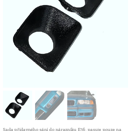
Sada přídavného sání do nárazníku E36, pasuje pouze na