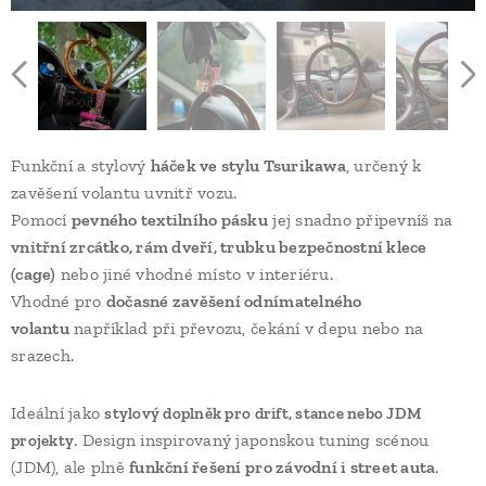
Funkční a stylový
háček ve stylu Tsurikawa
, určený k
zavěšení volantu uvnitř vozu.
Pomocí
pevného textilního pásku
jej snadno připevníš na
vnitřní zrcátko, rám dveří, trubku bezpečnostní klece
(cage)
nebo jiné vhodné místo v interiéru.
Vhodné pro
dočasné zavěšení odnímatelného
volantu
například při převozu, čekání v depu nebo na
srazech.
Ideální jako
stylový doplněk pro drift, stance nebo JDM
. Design inspirovaný japonskou tuning scénou
projekty
(JDM), ale plně
funkční řešení pro závodní i street auta
.