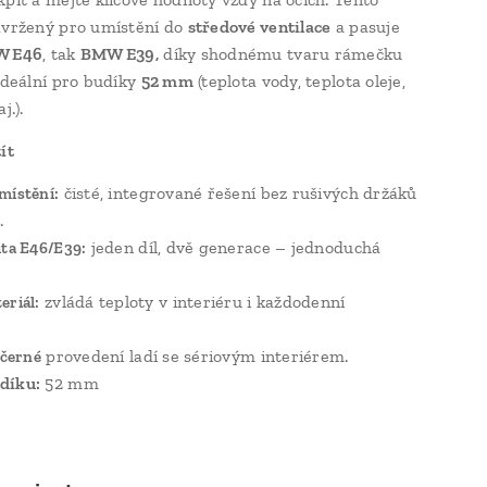
avržený pro umístění do
středové ventilace
a pasuje
 E46
, tak
BMW E39,
díky shodnému tvaru rámečku
 Ideální pro budíky
52 mm
(teplota vody, teplota oleje,
j.).
ít
čisté, integrované řešení bez rušivých držáků
místění:
.
jeden díl, dvě generace – jednoduchá
ita E46/E39:
zvládá teploty v interiéru i každodenní
eriál:
provedení ladí se sériovým interiérem.
černé
díku:
52 mm