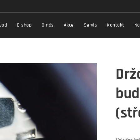
vod
E-shop
O nás
Akce
Servis
Kontakt
Na
Drž
bud
(st
Vylaďte ko