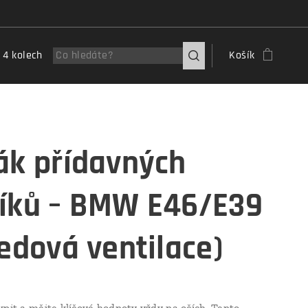
 4 kolech
Košík
ák přídavných
íků – BMW E46/E39
ředová ventilace)
kpit a mějte klíčové hodnoty vždy na očích. Tento