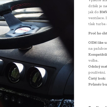
držák je n
jak do
BMW
ventilace.
tlak turba a
Proč ho cht
OEM-like u
na palubce
Kompatibil
volba.
Odolný mat
používání.
Čistý look:
Průměr bu