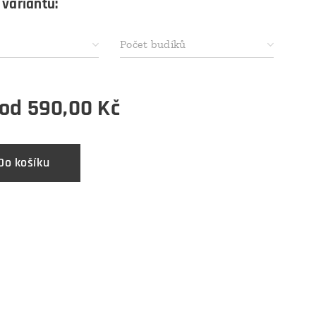
 variantu:
Počet budíků
 od
590,00
Kč
Do košíku